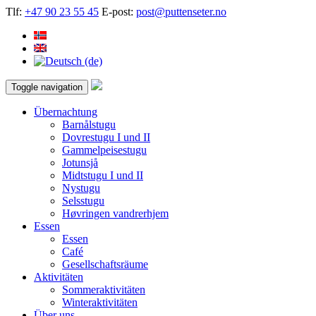
Tlf:
+47 90 23 55 45
E-post:
post@puttenseter.no
Toggle navigation
Übernachtung
Barnålstugu
Dovrestugu I und II
Gammelpeisestugu
Jotunsjå
Midtstugu I und II
Nystugu
Selsstugu
Høvringen vandrerhjem
Essen
Essen
Café
Gesellschaftsräume
Aktivitäten
Sommeraktivitäten
Winteraktivitäten
Über uns