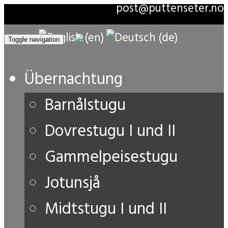
post@puttenseter.no
Toggle navigation
Übernachtung
Barnålstugu
Dovrestugu I und II
Gammelpeisestugu
Jotunsjå
Midtstugu I und II