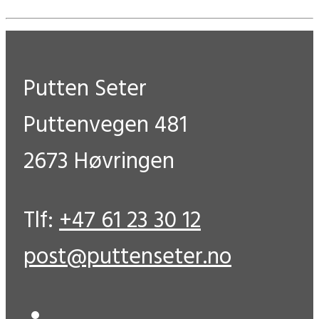
Putten Seter
Puttenvegen 481
2673 Høvringen
Tlf:
+47 61 23 30 12
post@puttenseter.no