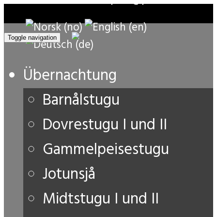
Toggle navigation
Übernachtung
Barnålstugu
Dovrestugu I und II
Gammelpeisestugu
Jotunsjå
Midtstugu I und II