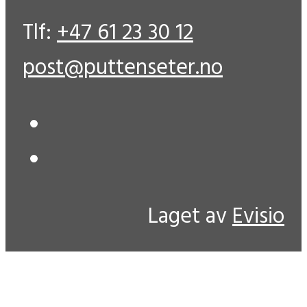
Tlf:
+47 61 23 30 12
post@puttenseter.no
Laget av
Evisio