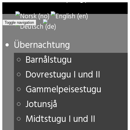
Toggle navigation
Übernachtung
Barnålstugu
Dovrestugu I und II
Gammelpeisestugu
Jotunsjå
Midtstugu I und II