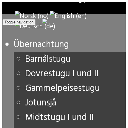
Toggle navigation
Übernachtung
Barnålstugu
Dovrestugu I und II
Gammelpeisestugu
Jotunsjå
Midtstugu I und II