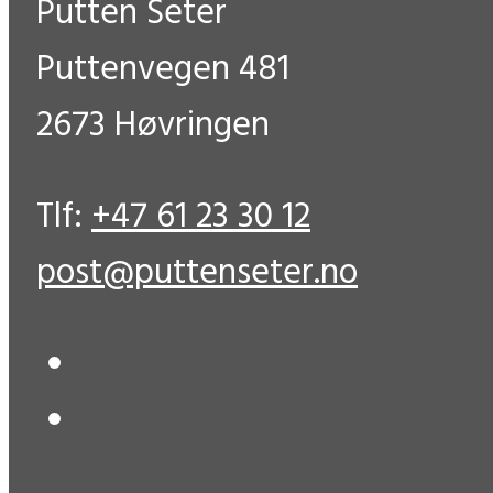
Putten Seter
Puttenvegen 481
2673 Høvringen
Tlf:
+47 61 23 30 12
post@puttenseter.no