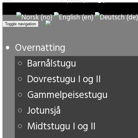
Toggle navigation
Overnatting
Barnålstugu
Dovrestugu I og II
Gammelpeisestugu
Jotunsjå
Midtstugu I og II