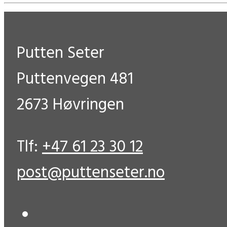
Putten Seter
Puttenvegen 481
2673 Høvringen
Tlf:
+47 61 23 30 12
post@puttenseter.no