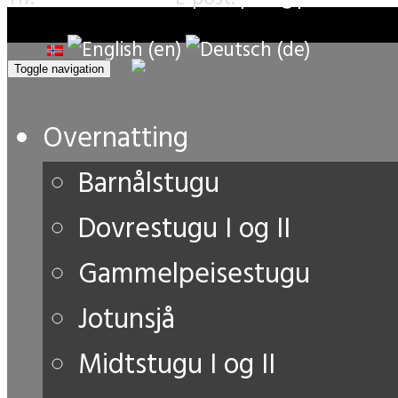
Toggle navigation
Overnatting
Barnålstugu
Dovrestugu I og II
Gammelpeisestugu
Jotunsjå
Midtstugu I og II